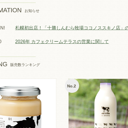
MATION
お知らせ
N!
札幌初出店！「十勝しんむら牧場ココノススキノ店」
0
2026年 カフェクリームテラスの営業に関して
NG
販売数ランキング
No.2