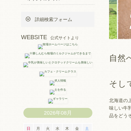
詳細検索フォーム
WEBSITE
公式サイトより
自然
そし
北海道の
味しい牛
2026年08月
品をどう
日
月
火
水
木
金
土