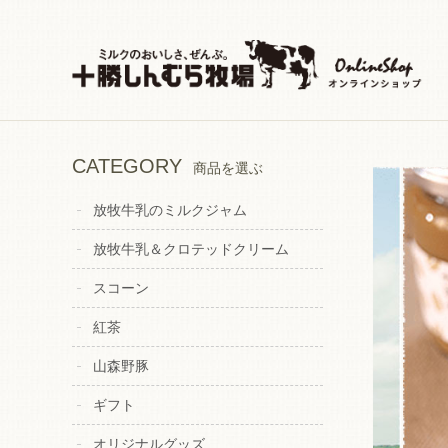
CATEGORY
商品を選ぶ
放牧牛乳のミルクジャム
放牧牛乳＆クロテッドクリーム
スコーン
紅茶
山森野豚
<
ギフト
オリジナルグッズ